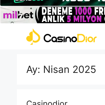
İçeriğe
atla
Ay:
Nisan 2025
Casinodior