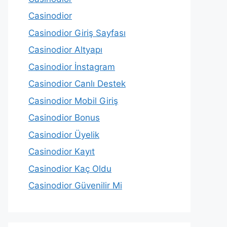
Casinodior
Casinodior Giriş Sayfası
Casinodior Altyapı
Casinodior İnstagram
Casinodior Canlı Destek
Casinodior Mobil Giriş
Casinodior Bonus
Casinodior Üyelik
Casinodior Kayıt
Casinodior Kaç Oldu
Casinodior Güvenilir Mi