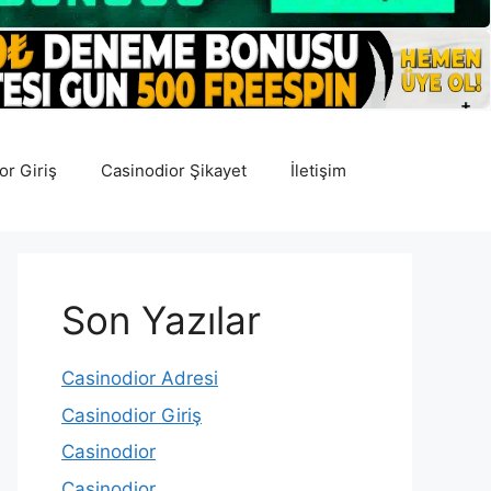
or Giriş
Casinodior Şikayet
İletişim
Son Yazılar
Casinodior Adresi
Casinodior Giriş
Casinodior
Casinodior