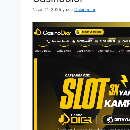
Nisan 11, 2025
yazar
Casinodior