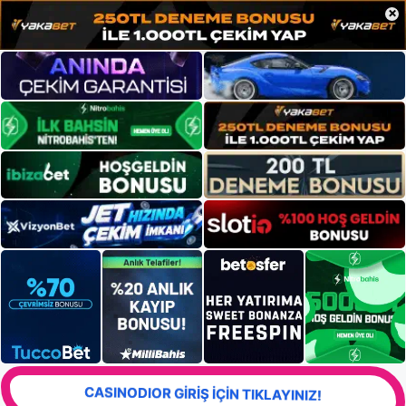
×
CASINODIOR GİRİŞ İÇİN TIKLAYINIZ!