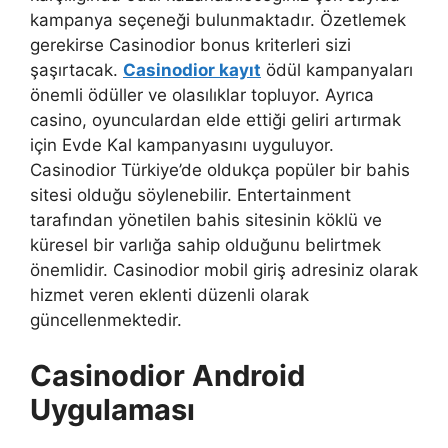
kampanya seçeneği bulunmaktadır. Özetlemek
gerekirse Casinodior bonus kriterleri sizi
şaşırtacak.
Casinodior kayıt
ödül kampanyaları
önemli ödüller ve olasılıklar topluyor. Ayrıca
casino, oyunculardan elde ettiği geliri artırmak
için Evde Kal kampanyasını uyguluyor.
Casinodior Türkiye’de oldukça popüler bir bahis
sitesi olduğu söylenebilir. Entertainment
tarafından yönetilen bahis sitesinin köklü ve
küresel bir varlığa sahip olduğunu belirtmek
önemlidir. Casinodior mobil giriş adresiniz olarak
hizmet veren eklenti düzenli olarak
güncellenmektedir.
Casinodior Android
Uygulaması