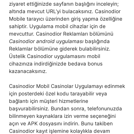
ziyaret ettiğinizde sayfanın başlığını inceleyin;
altında mevcut URL’yi bulacaksınız. Casinodior
Mobile tarayıcı üzerinden giriş yapma özelliğine
sahiptir. Uygulama mobil cihazlar için de
mevcuttur. Casinodior Reklamları bölümünü
Casinodior a
ndroid uygulaması
başlığında
Reklamlar bölümüne giderek bulabilirsiniz.
Üstelik Casinodior uygulamasını mobil
cihazınıza indirdiğinizde bedava bonus
kazanacaksınız.
Casinodior Mobil Casinolar Uygulamayı edinmek
için posterdeki özel kodu tarayabilir veya
bağlantı için müşteri hizmetlerine
başvurabilirsiniz. Bundan sonra, telefonunuzda
bilinmeyen kaynaklara izin verme seçeneğini
açın ve APK dosyasını indirin. Bunu takiben
Casinodior kayıt işlemine kolaylıkla devam