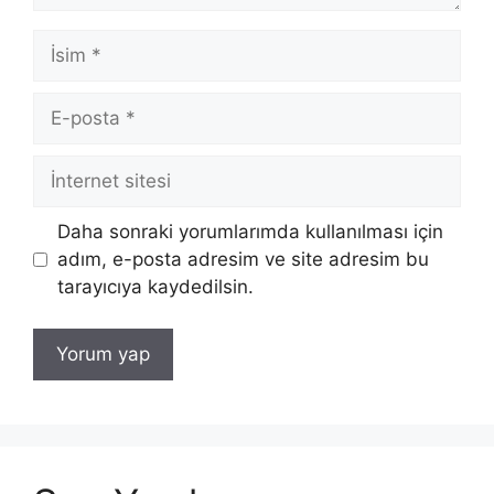
İsim
E-
posta
İnternet
sitesi
Daha sonraki yorumlarımda kullanılması için
adım, e-posta adresim ve site adresim bu
tarayıcıya kaydedilsin.