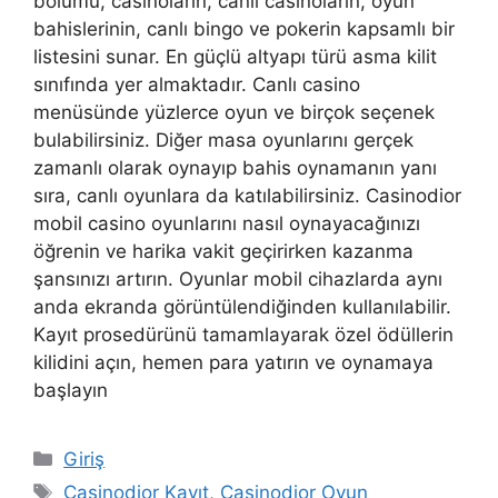
bölümü, casinoların, canlı casinoların, oyun
bahislerinin, canlı bingo ve pokerin kapsamlı bir
listesini sunar. En güçlü altyapı türü asma kilit
sınıfında yer almaktadır. Canlı casino
menüsünde yüzlerce oyun ve birçok seçenek
bulabilirsiniz. Diğer masa oyunlarını gerçek
zamanlı olarak oynayıp bahis oynamanın yanı
sıra, canlı oyunlara da katılabilirsiniz. Casinodior
mobil casino oyunlarını nasıl oynayacağınızı
öğrenin ve harika vakit geçirirken kazanma
şansınızı artırın. Oyunlar mobil cihazlarda aynı
anda ekranda görüntülendiğinden kullanılabilir.
Kayıt prosedürünü tamamlayarak özel ödüllerin
kilidini açın, hemen para yatırın ve oynamaya
başlayın
Kategoriler
Giriş
Etiketler
Casinodior Kayıt
,
Casinodior Oyun