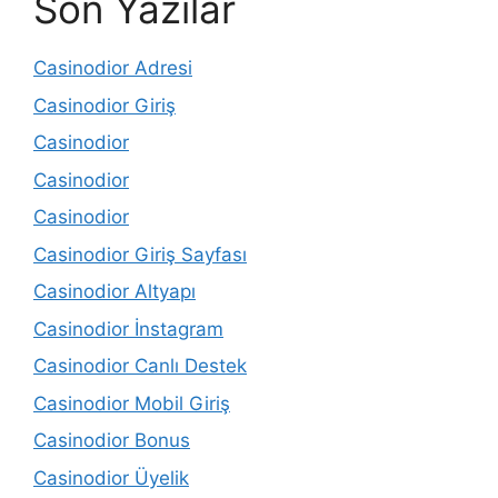
Son Yazılar
Casinodior Adresi
Casinodior Giriş
Casinodior
Casinodior
Casinodior
Casinodior Giriş Sayfası
Casinodior Altyapı
Casinodior İnstagram
Casinodior Canlı Destek
Casinodior Mobil Giriş
Casinodior Bonus
Casinodior Üyelik