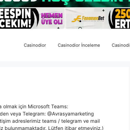
Casinodior
Casinodior İnceleme
Casinodi
 olmak için Microsoft Teams:
den veya Telegram: @Avrasyamarketing
letişim adreslerimiz teams / telegram ve mail
miz bulunmamaktadır. Lütfen itibar etmeyiniz.)