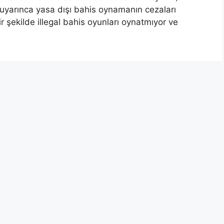
 uyarınca yasa dışı bahis oynamanın cezaları
 şekilde illegal bahis oyunları oynatmıyor ve