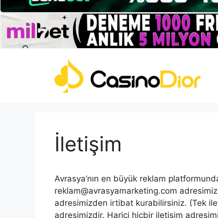
İçeriğe
atla
İletişim
Avrasya’nın en büyük reklam platformunda
reklam@avrasyamarketing.com
adresimiz
adresimizden irtibat kurabilirsiniz. (Tek i
adresimizdir. Harici hiçbir iletişim adresi