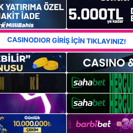
CASINODIOR GİRİŞ İÇİN TIKLAYINIZ!