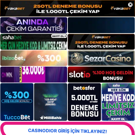
×
CASINODIOR GİRİŞ İÇİN TIKLAYINIZ!