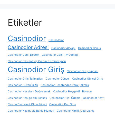
Etiketler
Casinodior
Casino Dior
Casinodior Adresi
Casinodior Altyapı
Casinodior Bonus
Casinodior Canlı Destek
Casinodior Canlı TV Özelliği
Casinodior Casino Hoş Geldiniz Promosyonu
Casinodior Giriş
Casinodior Giriş Sayfası
Casinodior Giriş Talimatları
Casinodior Güncel
Casinodior Güncel Giriş
Casinodior Güvenilir Mi
Casinodior Hesabından Para Çekmek
Casinodior Hesabını Doğrulamak
Casinodior Hoşgeldin Bonusu
Casinodior Hoş geldin Bonusu
Casinodior Hızlı Ödeme
Casinodior Kayıt
Casino Dior Kayıt Olma Süreci
Casinodior Kaç Oldu
Casinodior Kesintisiz Bahis Hizmeti
Casinodior Kimlik Doğrulama