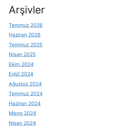
Arşivler
Temmuz 2026
Haziran 2026
Temmuz 2025
Nisan 2025
Ekim 2024
Eylül 2024
Ağustos 2024
Temmuz 2024
Haziran 2024
Mayıs 2024
Nisan 2024