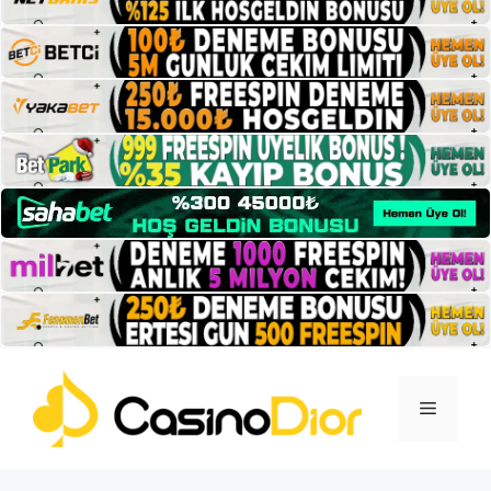
İçeriğe
atla
Menü