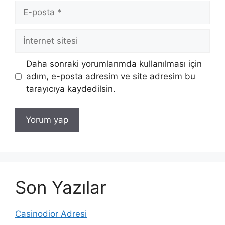
E-
posta
İnternet
sitesi
Daha sonraki yorumlarımda kullanılması için
adım, e-posta adresim ve site adresim bu
tarayıcıya kaydedilsin.
Son Yazılar
Casinodior Adresi