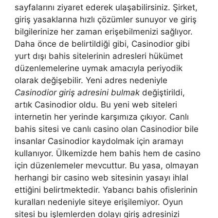
sayfalarını ziyaret ederek ulaşabilirsiniz. Şirket,
giriş yasaklarına hızlı çözümler sunuyor ve giriş
bilgilerinize her zaman erişebilmenizi sağlıyor.
Daha önce de belirtildiği gibi, Casinodior gibi
yurt dışı bahis sitelerinin adresleri hükümet
düzenlemelerine uymak amacıyla periyodik
olarak değişebilir. Yeni adres nedeniyle
Casinodior giriş adresini bulmak
değiştirildi,
artık Casinodior oldu. Bu yeni web siteleri
internetin her yerinde karşımıza çıkıyor. Canlı
bahis sitesi ve canlı casino olan Casinodior bile
insanlar Casinodior kaydolmak için aramayı
kullanıyor. Ülkemizde hem bahis hem de casino
için düzenlemeler mevcuttur. Bu yasa, olmayan
herhangi bir casino web sitesinin yasayı ihlal
ettiğini belirtmektedir. Yabancı bahis ofislerinin
kuralları nedeniyle siteye erişilemiyor. Oyun
sitesi bu işlemlerden dolayı giriş adresinizi