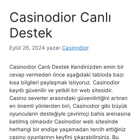
Casinodior Canlı
Destek
Eylül 26, 2024
yazar
Casinodior
Casinodior Canlı Destek Kendinizden emin bir
cevap vermeden önce aşağıdaki tabloda bazı
kısa bilgileri paylaşmak istiyoruz. Casinodior
kayıtlı güvenilir ve yetkili bir web sitesidir.
Casino severler arasındaki güvenilirliğini artıran
en önemli yönlerden biri, Casinodior gibi büyük
oyuncuların desteğiyle çevrimiçi bahis arenasına
katılmış olmasıdır Casinodior web sitesinde
herhangi bir endişe yaşamadan tercih ettiğiniz
casino oyunlarının keyfini çıkarabilirsiniz. Bu