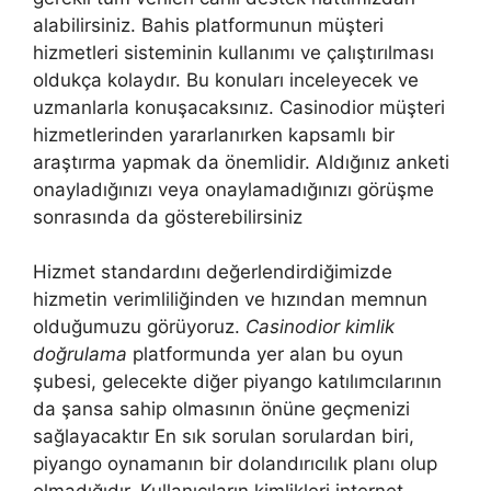
alabilirsiniz. Bahis platformunun müşteri
hizmetleri sisteminin kullanımı ve çalıştırılması
oldukça kolaydır. Bu konuları inceleyecek ve
uzmanlarla konuşacaksınız. Casinodior müşteri
hizmetlerinden yararlanırken kapsamlı bir
araştırma yapmak da önemlidir. Aldığınız anketi
onayladığınızı veya onaylamadığınızı görüşme
sonrasında da gösterebilirsiniz
Hizmet standardını değerlendirdiğimizde
hizmetin verimliliğinden ve hızından memnun
olduğumuzu görüyoruz.
Casinodior kimlik
doğrulama
platformunda yer alan bu oyun
şubesi, gelecekte diğer piyango katılımcılarının
da şansa sahip olmasının önüne geçmenizi
sağlayacaktır En sık sorulan sorulardan biri,
piyango oynamanın bir dolandırıcılık planı olup