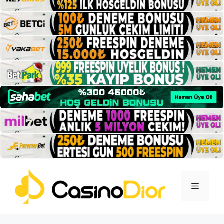
İçeriğe
atla
Menü