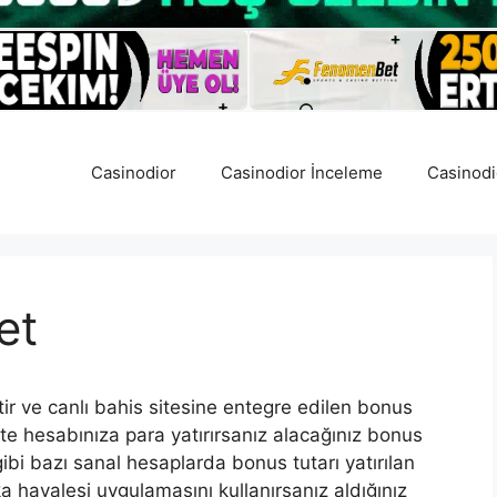
Casinodior
Casinodior İnceleme
Casinodi
et
tir ve canlı bahis sitesine entegre edilen bonus
te hesabınıza para yatırırsanız alacağınız bonus
ibi bazı sanal hesaplarda bonus tutarı yatırılan
a havalesi uygulamasını kullanırsanız aldığınız