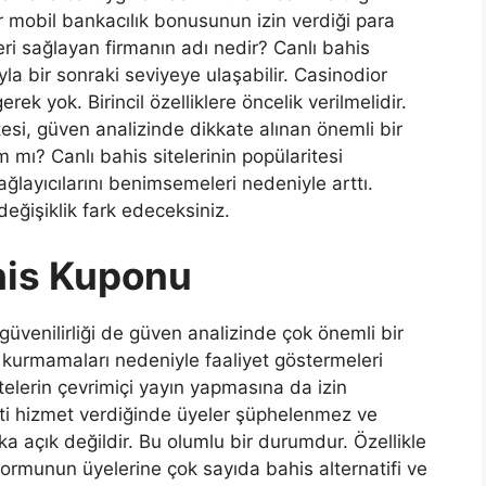
 mobil bankacılık bonusunun izin verdiği para
ri sağlayan firmanın adı nedir? Canlı bahis
la bir sonraki seviyeye ulaşabilir. Casinodior
ek yok. Birincil özelliklere öncelik verilmelidir.
tesi, güven analizinde dikkate alınan önemli bir
m mı? Canlı bahis sitelerinin popülaritesi
ağlayıcılarını benimsemeleri nedeniyle arttı.
değişiklik fark edeceksiniz.
ahis Kuponu
güvenilirliği de güven analizinde çok önemli bir
is kurmamaları nedeniyle faaliyet göstermeleri
telerin çevrimiçi yayın yapmasına da izin
rketi hizmet verdiğinde üyeler şüphelenmez ve
lka açık değildir. Bu olumlu bir durumdur. Özellikle
tformunun üyelerine çok sayıda bahis alternatifi ve