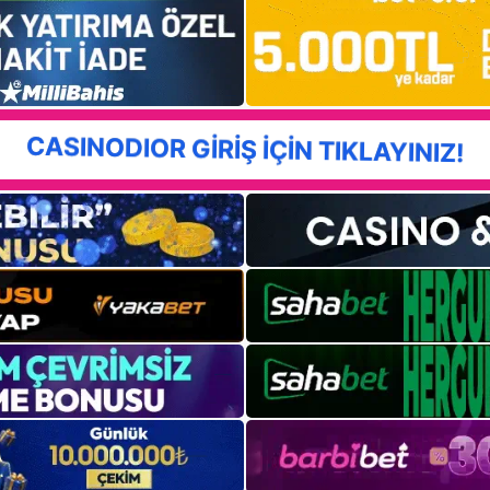
CASINODIOR GİRİŞ İÇİN TIKLAYINIZ!