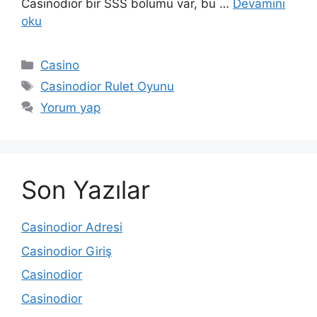
Casinodior bir SSS bölümü var, bu …
Devamını
oku
Kategoriler
Casino
Etiketler
Casinodior Rulet Oyunu
Yorum yap
Son Yazılar
Casinodior Adresi
Casinodior Giriş
Casinodior
Casinodior