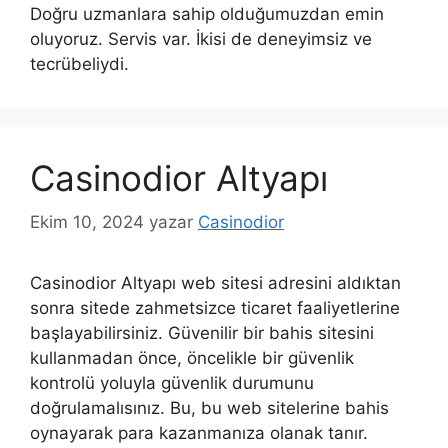
Doğru uzmanlara sahip olduğumuzdan emin
oluyoruz. Servis var. İkisi de deneyimsiz ve
tecrübeliydi.
Casinodior Altyapı
Ekim 10, 2024
yazar
Casinodior
Casinodior Altyapı web sitesi adresini aldıktan
sonra sitede zahmetsizce ticaret faaliyetlerine
başlayabilirsiniz. Güvenilir bir bahis sitesini
kullanmadan önce, öncelikle bir güvenlik
kontrolü yoluyla güvenlik durumunu
doğrulamalısınız. Bu, bu web sitelerine bahis
oynayarak para kazanmanıza olanak tanır.