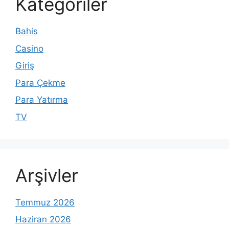
Kategoriler
Bahis
Casino
Giriş
Para Çekme
Para Yatırma
TV
Arşivler
Temmuz 2026
Haziran 2026