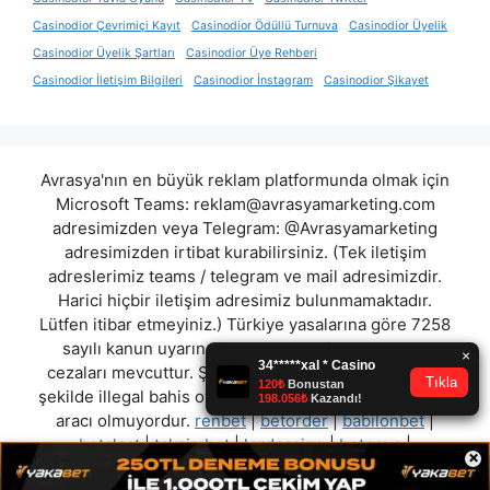
Casinodior Çevrimiçi Kayıt
Casinodior Ödüllü Turnuva
Casinodior Üyelik
Casinodior Üyelik Şartları
Casinodior Üye Rehberi
Casinodior İletişim Bilgileri
Casinodior İnstagram
Casinodior Şikayet
Avrasya'nın en büyük reklam platformunda olmak için
Microsoft Teams:
reklam@avrasyamarketing.com
adresimizden veya Telegram: @Avrasyamarketing
adresimizden irtibat kurabilirsiniz. (Tek iletişim
adreslerimiz teams / telegram ve mail adresimizdir.
Harici hiçbir iletişim adresimiz bulunmamaktadır.
Lütfen itibar etmeyiniz.) Türkiye yasalarına göre 7258
sayılı kanun uyarınca yasa dışı bahis oynamanın
cezaları mevcuttur. Şu an bulunduğunuz site hiç bir
şekilde illegal bahis oyunları oynatmıyor ve oynamaya
aracı olmuyordur.
renbet
|
betorder
|
babilonbet
|
betalsat
|
taksimbet
|
lordcasino
|
betnova
|
×
casinomero