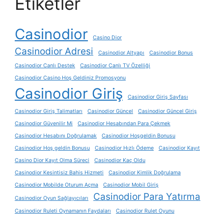
Etiketler
Casinodior
Casino Dior
Casinodior Adresi
Casinodior Altyapı
Casinodior Bonus
Casinodior Canlı Destek
Casinodior Canlı TV Özelliği
Casinodior Casino Hoş Geldiniz Promosyonu
Casinodior Giriş
Casinodior Giriş Sayfası
Casinodior Giriş Talimatları
Casinodior Güncel
Casinodior Güncel Giriş
Casinodior Güvenilir Mi
Casinodior Hesabından Para Çekmek
Casinodior Hesabını Doğrulamak
Casinodior Hoşgeldin Bonusu
Casinodior Hoş geldin Bonusu
Casinodior Hızlı Ödeme
Casinodior Kayıt
Casino Dior Kayıt Olma Süreci
Casinodior Kaç Oldu
Casinodior Kesintisiz Bahis Hizmeti
Casinodior Kimlik Doğrulama
Casinodior Mobilde Oturum Açma
Casinodior Mobil Giriş
Casinodior Para Yatırma
Casinodior Oyun Sağlayıcıları
Casinodior Ruleti Oynamanın Faydaları
Casinodior Rulet Oyunu