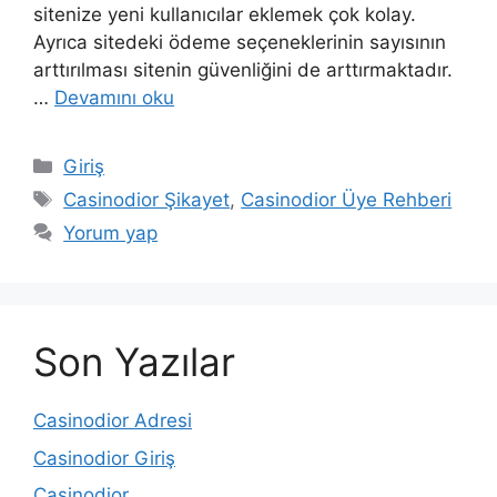
sitenize yeni kullanıcılar eklemek çok kolay.
Ayrıca sitedeki ödeme seçeneklerinin sayısının
arttırılması sitenin güvenliğini de arttırmaktadır.
…
Devamını oku
Kategoriler
Giriş
Etiketler
Casinodior Şikayet
,
Casinodior Üye Rehberi
Yorum yap
Son Yazılar
Casinodior Adresi
Casinodior Giriş
Casinodior