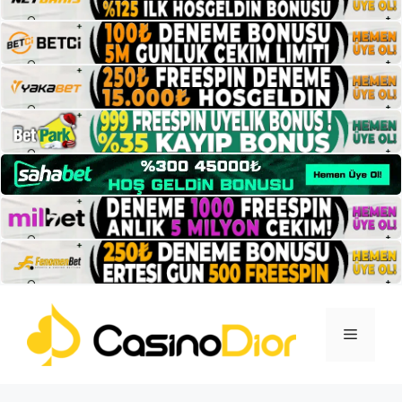
İçeriğe
atla
Menü