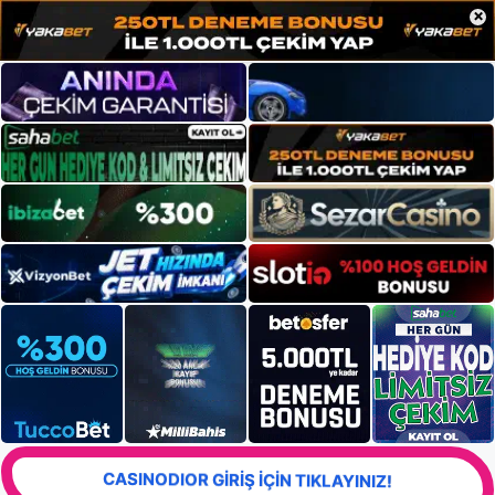
×
CASINODIOR GİRİŞ İÇİN TIKLAYINIZ!