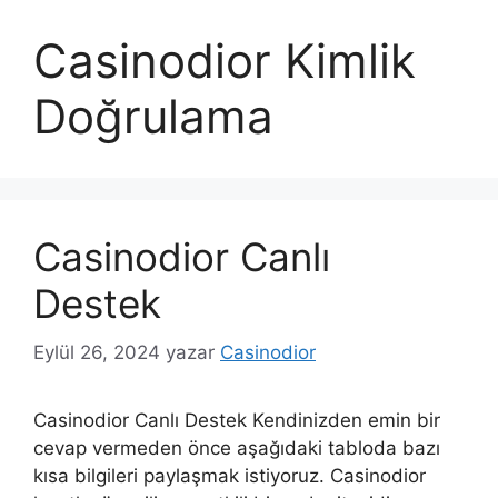
Casinodior Kimlik
Doğrulama
Casinodior Canlı
Destek
Eylül 26, 2024
yazar
Casinodior
Casinodior Canlı Destek Kendinizden emin bir
cevap vermeden önce aşağıdaki tabloda bazı
kısa bilgileri paylaşmak istiyoruz. Casinodior