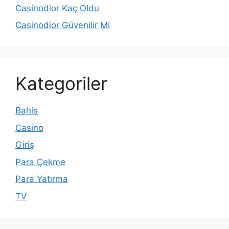
Casinodior Kaç Oldu
Casinodior Güvenilir Mi
Kategoriler
Bahis
Casino
Giriş
Para Çekme
Para Yatırma
TV