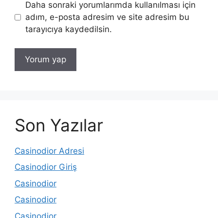
Daha sonraki yorumlarımda kullanılması için
adım, e-posta adresim ve site adresim bu
tarayıcıya kaydedilsin.
Son Yazılar
Casinodior Adresi
Casinodior Giriş
Casinodior
Casinodior
Casinodior