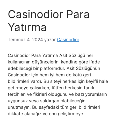
Casinodior Para
Yatırma
Temmuz 4, 2024
yazar
Casinodior
Casinodior Para Yatırma Asit Sözlüğü her
kullanıcının düşüncelerini kendine göre ifade
edebileceği bir platformdur. Asit Sözlüğünün
Casinodior için hem iyi hem de kötü geri
bildirimleri vardı. Bu siteyi herkes için keyifli hale
getirmeye çalışırken, lütfen herkesin farklı
tercihleri ve fikirleri olduğunu ve bazı yorumların
uygunsuz veya saldırgan olabileceğini
unutmayın. Bu sayfadaki tüm geri bildirimleri
dikkate alacağız ve onu geliştirmeye