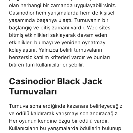
olan herhangi bir zamanda uygulayabilirsiniz.
Casinodior hem yarışmalarda hem de kişisel
yaşamında başarıya ulaştı. Turnuvanın bir
başlangıç ve bitiş zamanı vardır. Web sitesi
bitmiş etkinlikleri saklayarak devam eden
etkinlikleri bulmayı ve yeniden oynatmayı
kolaylaştırır. Yalnızca belirli turnuvaların
benzersiz katılım kriterleri vardır ve bunları
bitiren tüm kullanıcılar erişebilir.
Casinodior Black Jack
Turnuvaları
Turnuva sona erdiğinde kazananı belirleyeceğiz
ve ödülü kaldırarak yarışmayı sonlandıracağız.
Her oyunun kendine özgü bir ödülü vardır.
Kullanıcıların bu yarışmalarda ödüllerin bulunup