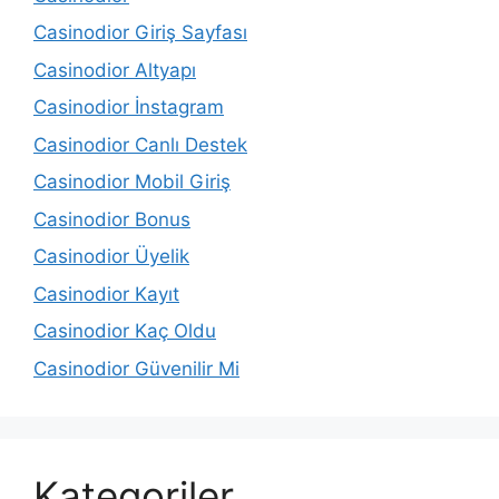
Casinodior Giriş Sayfası
Casinodior Altyapı
Casinodior İnstagram
Casinodior Canlı Destek
Casinodior Mobil Giriş
Casinodior Bonus
Casinodior Üyelik
Casinodior Kayıt
Casinodior Kaç Oldu
Casinodior Güvenilir Mi
Kategoriler