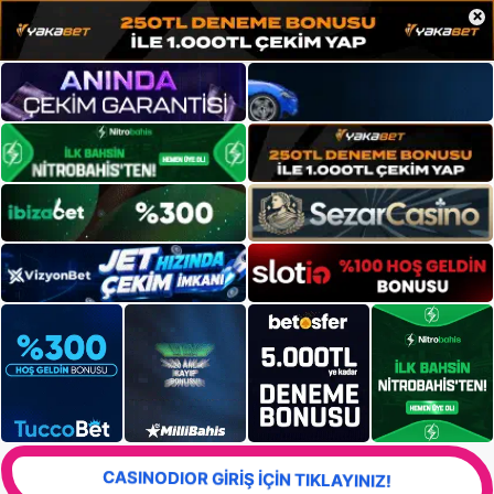
×
CASINODIOR GİRİŞ İÇİN TIKLAYINIZ!