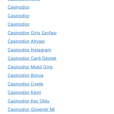
Casinodior
Casinodior
Casinodior
Casinodior Giriş Sayfası
Casinodior Altyapı
Casinodior İnstagram
Casinodior Canlı Destek
Casinodior Mobil Giriş
Casinodior Bonus
Casinodior Üyelik
Casinodior Kayıt
Casinodior Kaç Oldu
Casinodior Güvenilir Mi