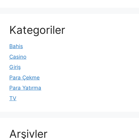
Kategoriler
Bahis
Casino
Giriş
Para Çekme
Para Yatırma
TV
Arşivler