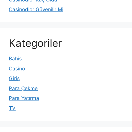
Casinodior Güvenilir Mi
Kategoriler
Bahis
Casino
Giriş
Para Çekme
Para Yatırma
TV