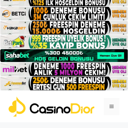
İçeriğe
atla
Menü