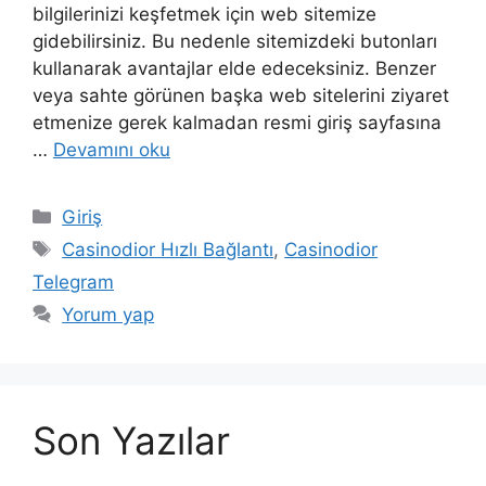
bilgilerinizi keşfetmek için web sitemize
gidebilirsiniz. Bu nedenle sitemizdeki butonları
kullanarak avantajlar elde edeceksiniz. Benzer
veya sahte görünen başka web sitelerini ziyaret
etmenize gerek kalmadan resmi giriş sayfasına
…
Devamını oku
Kategoriler
Giriş
Etiketler
Casinodior Hızlı Bağlantı
,
Casinodior
Telegram
Yorum yap
Son Yazılar