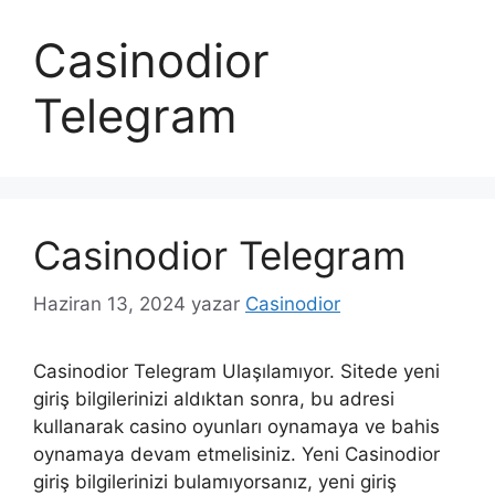
Casinodior
Telegram
Casinodior Telegram
Haziran 13, 2024
yazar
Casinodior
Casinodior Telegram Ulaşılamıyor. Sitede yeni
giriş bilgilerinizi aldıktan sonra, bu adresi
kullanarak casino oyunları oynamaya ve bahis
oynamaya devam etmelisiniz. Yeni Casinodior
giriş bilgilerinizi bulamıyorsanız, yeni giriş